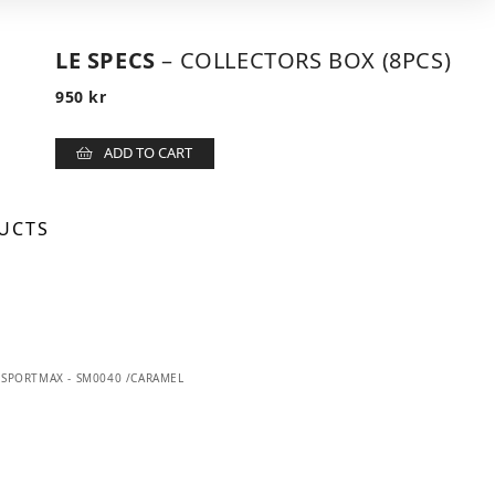
LE SPECS
– COLLECTORS BOX (8PCS)
950
kr
ADD TO CART
UCTS