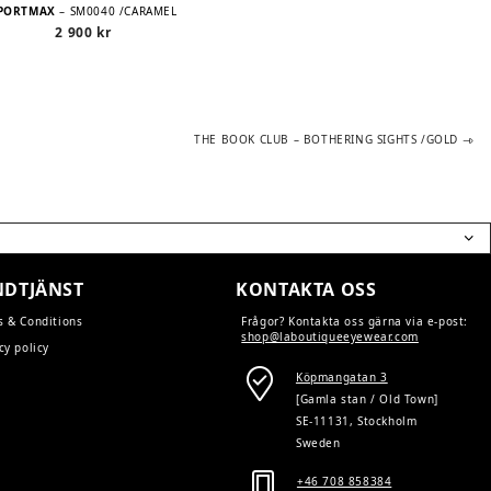
PORTMAX
– SM0040 /CARAMEL
2 900
kr
Next
THE BOOK CLUB – BOTHERING SIGHTS /GOLD
post:
DTJÄNST
KONTAKTA OSS
s & Conditions
Frågor? Kontakta oss gärna via e-post:
shop@laboutiqueeyewear.com
cy policy
Köpmangatan 3
[Gamla stan / Old Town]
SE-11131, Stockholm
Sweden
+46 708 858384