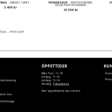
TMAX
– SM0051 /GREY
PROGRESSIVE
– PHOTOCHROMIC
S
(ZEISS PHOTOFUSION®)
3 400
kr
10 500
kr
TICAL – SPOTLIGHT
TION
ÖPPETTIDER
KUN
Mån-Tors: 11-18
Term
Fredag: 11-16
Priva
undersökning
Lördag: 12-16
Söndag:
Tidsbokning
Obs! öppettiderna kan variera
tkort mm
and/Vintage