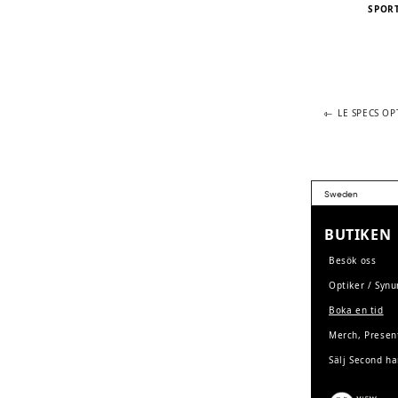
SPOR
Previous
POST
LE SPECS OP
post:
NAVIGA
BUTIKEN
Besök oss
Optiker / Syn
Boka en tid
Merch, Presen
Sälj Second h