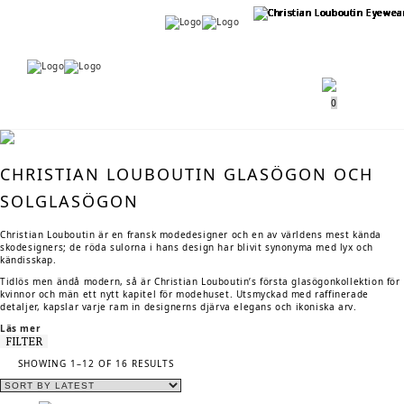
Menu
Menu
0
CHRISTIAN LOUBOUTIN GLASÖGON OCH
SOLGLASÖGON
Christian Louboutin är en fransk modedesigner och en av världens mest kända
skodesigners; de röda sulorna i hans design har blivit synonyma med lyx och
kändisskap.
Tidlös men ändå modern, så är Christian Louboutin’s första glasögonkollektion för
kvinnor och män ett nytt kapitel för modehuset. Utsmyckad med raffinerade
detaljer, kapslar varje ram in designerns djärva elegans och ikoniska arv.
Läs mer
FILTER
SORTED
SHOWING 1–12 OF 16 RESULTS
BY
LATEST