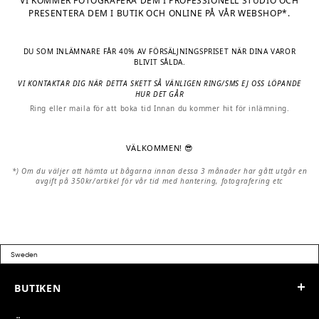
VI KOMMER FOTOGRAFERA DEM I PROFESSIONELL STUDIO OCH
PRESENTERA DEM I BUTIK OCH ONLINE PÅ VÅR WEBSHOP*.
DU SOM INLÄMNARE FÅR 40% AV FÖRSÄLJNINGSPRISET NÄR DINA VAROR
BLIVIT SÅLDA.
VI KONTAKTAR DIG NÄR DETTA SKETT SÅ VÄNLIGEN RING/SMS EJ OSS LÖPANDE
HUR DET GÅR
Ring eller maila för att boka tid Innan du kommer hit för inlämning.
VÄLKOMMEN! 😎
*) Om du väljer att hämta ut bågarna innan dessa 3 månader har gått utgår en
avgift på 350kr/artikel för vår tid med hantering, fotografering etc
BUTIKEN