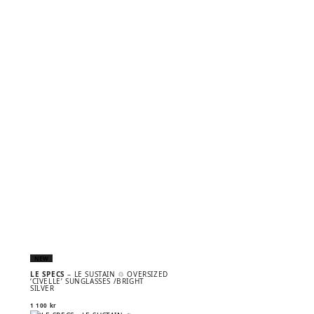
NEW
LE SPECS
– LE SUSTAIN ♲ OVERSIZED
‘CIVELLE’ SUNGLASSES /BRIGHT
SILVER
1 100
kr