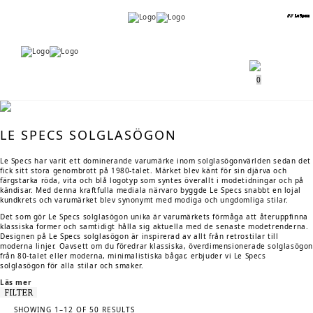
Menu
Menu
0
LE SPECS SOLGLASÖGON
Le Specs har varit ett dominerande varumärke inom solglasögonvärlden sedan det
fick sitt stora genombrott på 1980-talet. Märket blev känt för sin djärva och
färgstarka röda, vita och blå logotyp som syntes överallt i modetidningar och på
kändisar. Med denna kraftfulla mediala närvaro byggde Le Specs snabbt en lojal
kundkrets och varumärket blev synonymt med modiga och ungdomliga stilar.
Det som gör Le Specs solglasögon unika är varumärkets förmåga att återuppfinna
klassiska former och samtidigt hålla sig aktuella med de senaste modetrenderna.
Designen på Le Specs solglasögon är inspirerad av allt från retrostilar till
moderna linjer. Oavsett om du föredrar klassiska, överdimensionerade solglasögo
från 80-talet eller moderna, minimalistiska bågar, erbjuder vi Le Specs
solglasögon för alla stilar och smaker.
Läs mer
FILTER
SORTED
SHOWING 1–12 OF 50 RESULTS