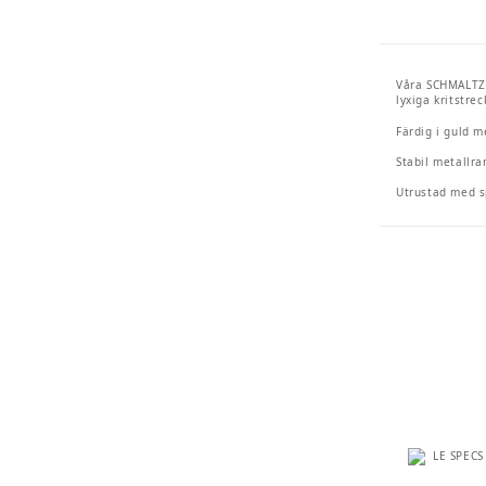
Våra SCHMALTZY
lyxiga kritstr
Färdig i guld m
Stabil metallra
Utrustad med sp