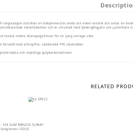
Descripti
-solglasögon utstrålar en bekymmerslös anda och enkel estetik och antar en modern
eckstrukturerade metallskamlar och är utrustad med fjädergångjärn och justerbara 
ed tonala ombre blixtspegellinser för en lyxig vintage vibe.
m försedd med allergifria, vadderade PVC-näskuddar.
littersäkra och reptåliga polykarbonatlinser.
RELATED PROD