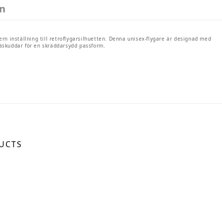
on
 inställning till retroflygarsilhuetten. Denna unisex-flygare är designad med
näskuddar för en skräddarsydd passform.
UCTS