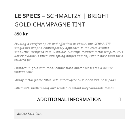
LE SPECS
– SCHMALTZY | BRIGHT
GOLD CHAMPAGNE TINT
850
kr
Exuding a carefree spirit and effortless aesthetic, our SCHMALTZY
sunglasses adopt a contemporary approach to the retro aviator
silhouette. Designed with luxurious pinstripe textured metal temples, this
unisex aviator is fitted with spring hinges and adjustable nose pads for a
tailored fit.
Finished in gold with tonal ombre flash mirror lenses for a deluxe
vintage vibe.
Sturdy metal frame fitted with allergy-free cushioned PVC nose pads.
Fitted with shatterproof and scratch resistant polycarbonate lenses.
ADDITIONAL INFORMATION
Article Sold Out...