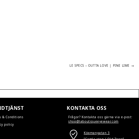
Next
LE SPECS – OUTTA LOVE | PINE LIME
post:
DTJÄNST
KONTAKTA OSS
s & Conditions
Frågor? Kontakta oss gärna via e-post:
shop@laboutiqueeyewear.com
cy policy
Köpmangatan 3