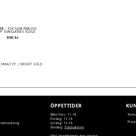
ECS
– Y2K SLIM RIMLESS
KY’ SUNGLASSES /GOLD
900
kr
SCHMALTZY | BRIGHT GOLD
TION
ÖPPETTIDER
KUN
Mån-Tors: 11-18
Term
Fredag: 11-16
Priva
undersökning
Lördag: 12-16
Söndag:
Tidsbokning
Obs! öppettiderna kan variera