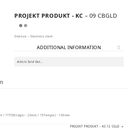
PROJEKT PRODUKT - KC
– 09 CBGLD
Onesize – Stainless steel
ADDITIONAL INFORMATION
Article Sold Out...
on
mm / ?????(Bridge) : 20mm / ??(Temple) : 145mm
Next
PROJEKT PRODUKT – KC-12 CGLD