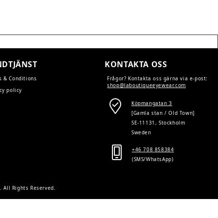
post:
DTJÄNST
KONTAKTA OSS
s & Conditions
Frågor? Kontakta oss gärna via e-post:
shop@laboutiqueeyewear.com
cy policy
Köpmangatan 3
[Gamla stan / Old Town]
SE-11131, Stockholm
Sweden
+46 708 858384
(SMS/WhatsApp)
r
. All Rights Reserved.