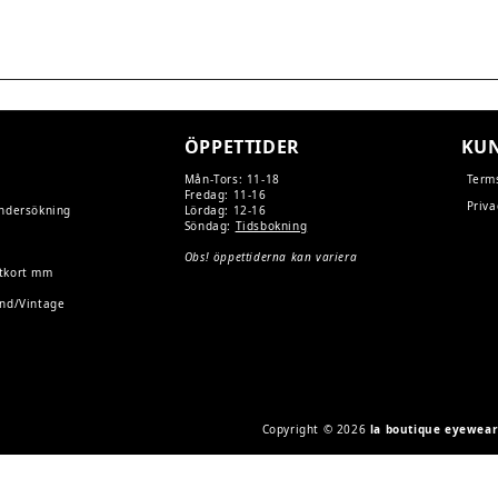
TION
ÖPPETTIDER
KUN
Mån-Tors: 11-18
Term
Fredag: 11-16
Priva
undersökning
Lördag: 12-16
Söndag:
Tidsbokning
Obs! öppettiderna kan variera
tkort mm
and/Vintage
Copyright © 2026
la boutique eyewea