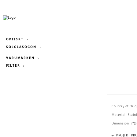
OPTISKT
SOLGLASÖGON
VARUMÄRKEN
FILTER
Country of Orig
Material: Stain
Dimension: ??(S
Previous
PROJEKT PR