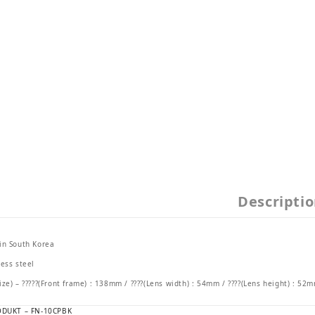
Descripti
in South Korea
less steel
ize) – ?????(Front frame) : 138mm / ????(Lens width) : 54mm / ????(Lens height) : 52
ODUKT – FN-10CPBK