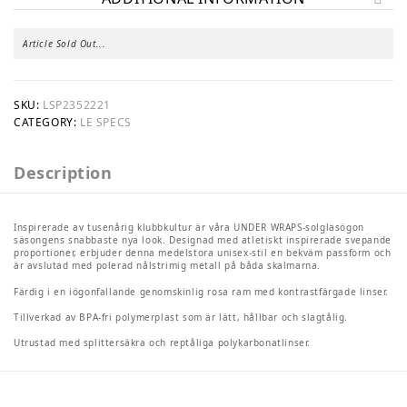
Article Sold Out...
SKU:
LSP2352221
CATEGORY:
LE SPECS
Description
Inspirerade av tusenårig klubbkultur är våra UNDER WRAPS-solglasögon
säsongens snabbaste nya look. Designad med atletiskt inspirerade svepande
proportioner, erbjuder denna medelstora unisex-stil en bekväm passform och
är avslutad med polerad nålstrimig metall på båda skalmarna.
Färdig i en iögonfallande genomskinlig rosa ram med kontrastfärgade linser.
Tillverkad av BPA-fri polymerplast som är lätt, hållbar och slagtålig.
Utrustad med splittersäkra och reptåliga polykarbonatlinser.