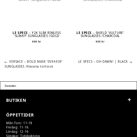
LE SPECS
– Y2K SLIM RIMLESS
LE SPECS
– SHIELD ‘VULTURE’
‘SLINKY’ SUNGLASSES /GOLD
SUNGLASSES /CHARCOAL
900
kr
950
kr
Previous
Next
POST
VERSACE – BOLD MASK ‘0VE4439’
LE SPECS – OH DAMN! | BLACK
post:
post:
SUNGLASSES /Havana tortoise
NAVIGATION
BUTIKEN
ÖPPETTIDER
Mån-Tors: 11-18
Fredag: 11-16
Lördag: 12-16
Söndag:
Tidsbokning