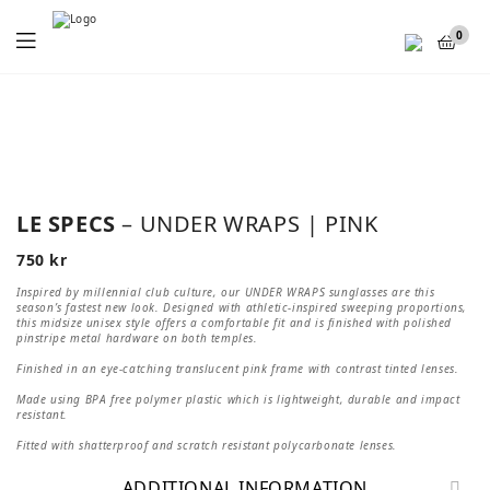
Menu
0
LE SPECS
– UNDER WRAPS | PINK
750
kr
Inspired by millennial club culture, our UNDER WRAPS sunglasses are this
season’s fastest new look. Designed with athletic-inspired sweeping proportions,
this midsize unisex style offers a comfortable fit and is finished with polished
pinstripe metal hardware on both temples.
Finished in an eye-catching translucent pink frame with contrast tinted lenses.
Made using BPA free polymer plastic which is lightweight, durable and impact
resistant.
Fitted with shatterproof and scratch resistant polycarbonate lenses.
ADDITIONAL INFORMATION