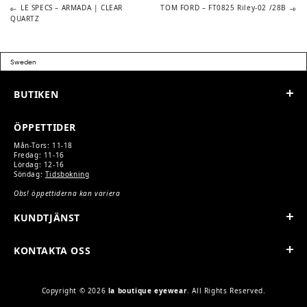
Previous
Next
POST
LE SPECS – ARMADA | CLEAR
TOM FORD – FT0825 Riley-02 /28B
post:
post:
QUARTZ
NAVIGATION
BUTIKEN
ÖPPETTIDER
Mån-Tors: 11-18
Fredag: 11-16
Lördag: 12-16
Söndag:
Tidsbokning
Obs! öppettiderna kan variera
KUNDTJÄNST
KONTAKTA OSS
Copyright © 2026
la boutique eyewear
. All Rights Reserved.