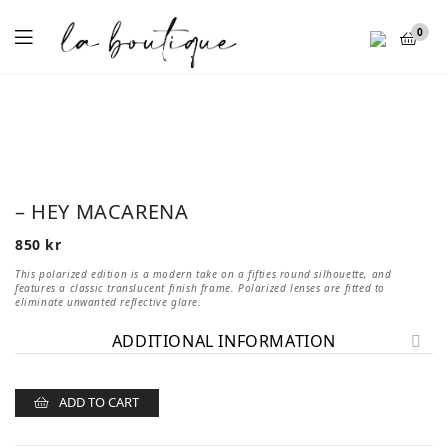
Menu
0
– HEY MACARENA
850
kr
This polarized edition is a modern take on a fifties round silhouette, and
features a classic translucent finish frame. Polarized lenses are fitted to
eliminate unwanted reflective glare.
ADDITIONAL INFORMATION
ADD TO CART