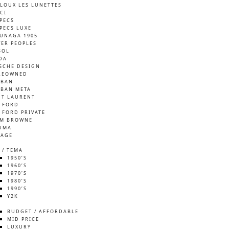
LOUX LES LUNETTES
CI
SPECS
SPECS LUXE
UNAGA 1905
VER PEOPLES
SOL
DA
SCHE DESIGN
REOWNED
-BAN
-BAN META
NT LAURENT
 FORD
 FORD PRIVATE
M BROWNE
UMA
TAGE
 / TEMA
1950’S
1960’S
1970’S
1980’S
1990’S
Y2K
S
BUDGET / AFFORDABLE
MID PRICE
LUXURY