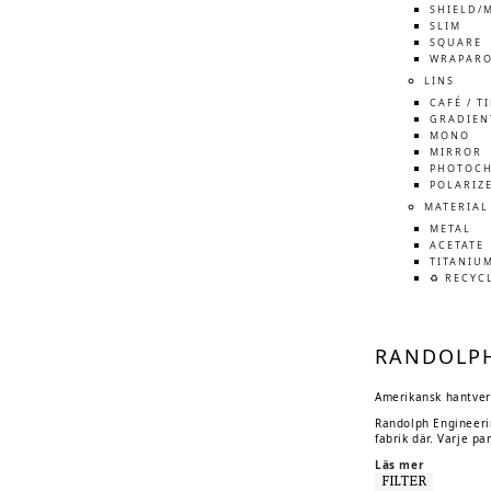
SHIELD/
SLIM
SQUARE
WRAPAR
LINS
CAFÉ / T
GRADIEN
MONO
MIRROR
PHOTOCH
POLARIZ
MATERIAL
METAL
ACETATE
TITANIU
♻️ RECYC
RANDOLPH
Amerikansk hantver
Randolph Engineerin
fabrik där. Varje p
Läs mer
FILTER