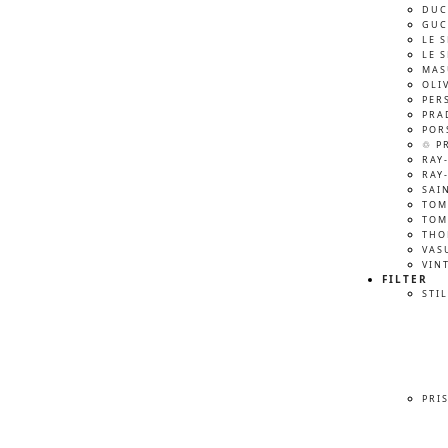
DUC
GUC
LE 
LE 
MAS
OLI
PER
PRA
POR
♲ P
RAY
RAY
SAI
TOM
TOM
THO
VAS
VIN
FILTER
STIL
PRI