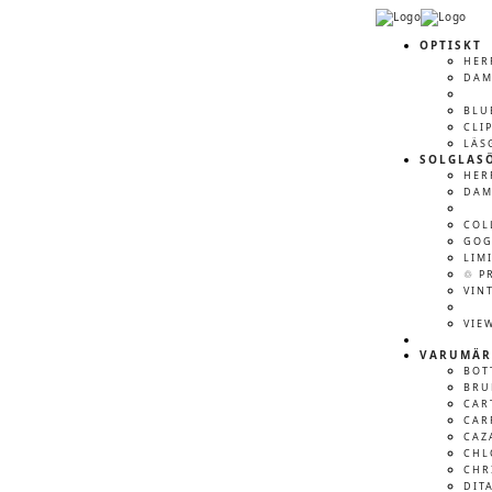
OPTISKT
HER
DA
BLU
CLI
LÄS
SOLGLAS
HER
DA
COL
GOG
LIM
♲ P
VIN
VIE
VARUMÄR
BOT
BRU
CAR
CAR
CAZ
CHL
CHR
DIT