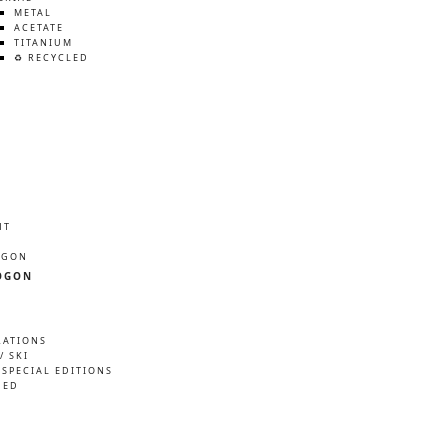
METAL
ACETATE
TITANIUM
♻️ RECYCLED
HT
ÖGON
ÖGON
RATIONS
/ SKI
 SPECIAL EDITIONS
NED