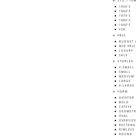
STIL / TE
1950’S
1960’S
1970’S
1980’S
1990’S
Y2K
PRIS
BUDGET 
MID PRIC
LUXURY
SALE
STORLEK
X-SMALL
SMALL
MEDIUM
LARGE
X-LARGE
FORM
AVIATOR
BOLD
CATEYE
GEOMETR
OVAL
OVERSIZ
RECTANG
RIMLESS
ROUND