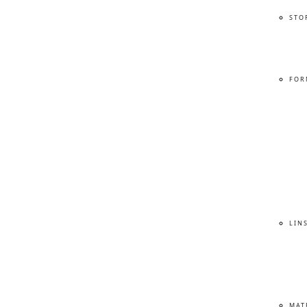
STO
FOR
LIN
MAT