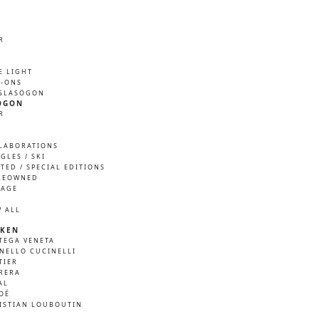
R
M
E LIGHT
P-ONS
GLASÖGON
ÖGON
R
M
LABORATIONS
GLES / SKI
ITED / SPECIAL EDITIONS
REOWNED
TAGE
W ALL
KEN
TEGA VENETA
NELLO CUCINELLI
TIER
RERA
AL
OÉ
ISTIAN LOUBOUTIN
A