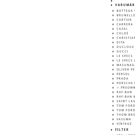
VARUMÄR
BOTTEGA 
BRUNELLO
CARTIER
CARRERA
CAZAL
CHLOÉ
CHRISTIA
DITA
DUCLOUX 
GUCCI
LE SPECS
LE SPECS 
MASUNAG
OLIVER P
PERSOL
PRADA
PORSCHE 
♲ PREOW
RAY-BAN
RAY-BAN 
SAINT LA
TOM FOR
TOM FORD
THOM BR
VASUMA
VINTAGE
FILTER