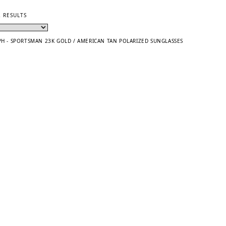
SORTED
2 RESULTS
BY
LATEST