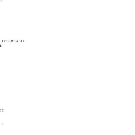
MA
/ AFFORDABLE
E
IC
E
LE