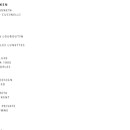
KEN
VENETA
 CUCINELLI
N LOUBOUTIN
LES LUNETTES
LUXE
A 1905
EOPLES
DESIGN
NED
META
URENT
D
 PRIVATE
OWNE