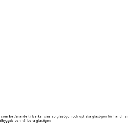
om fortfarande tillverkar sina solglasögon och optiska glasögon för hand i sin
 välbyggda och hållbara glasögon