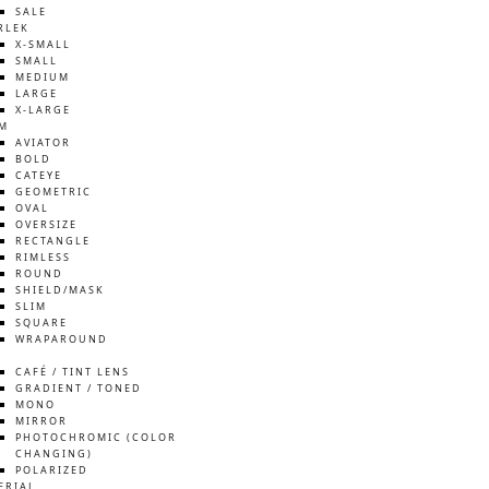
SALE
RLEK
X-SMALL
SMALL
MEDIUM
LARGE
X-LARGE
M
AVIATOR
BOLD
CATEYE
GEOMETRIC
OVAL
OVERSIZE
RECTANGLE
RIMLESS
ROUND
SHIELD/MASK
SLIM
SQUARE
WRAPAROUND
S
CAFÉ / TINT LENS
GRADIENT / TONED
MONO
MIRROR
PHOTOCHROMIC (COLOR
CHANGING)
POLARIZED
ERIAL