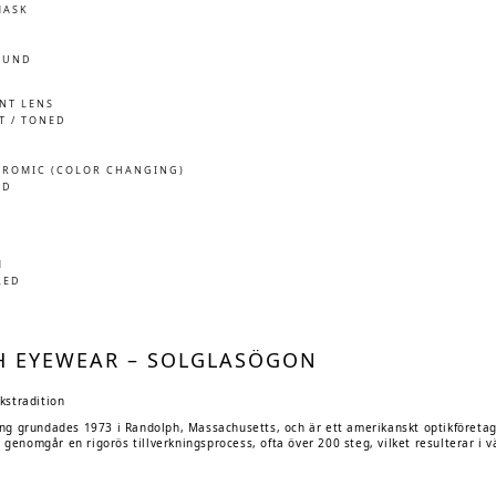
MASK
OUND
INT LENS
T / TONED
ROMIC (COLOR CHANGING)
ED
M
LED
 EYEWEAR – SOLGLASÖGON
kstradition
g grundades 1973 i Randolph, Massachusetts, och är ett amerikanskt optikföretag s
ar genomgår en rigorös tillverkningsprocess, ofta över 200 steg, vilket resulterar i