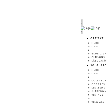
0
0
Menu
Menu
0
OPTISKT
HERR
DAM
BLUE LIG
CLIP-ONS
LÄSGLAS
SOLGLAS
HERR
DAM
COLLABO
GOGGLES 
LIMITED /
♲ PREOW
VINTAGE
VIEW ALL